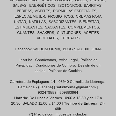
SALSAS
ENERGÉTICOS
ISOTONICOS
BARRITAS
BEBIDAS
ACEITES
FÓRMULAS ESPECIALES
ESPECIAL MUJER
PROBIOTICOS
CREMAS PARA
UNTAR
NATILLAS
SABORIZANTES
BIENESTAR
ESTIMULANTES
SACIANTES
COMPLEMENTOS
GUANTES
SHAKERS
CINTURONES
ACEITES
VEGETALES
CEREALES
Facebook SALUD&FORMA
BLOG SALUD&FORMA
Ir arriba
Contáctanos
Aviso Legal
Política de
Privacidad
Condiciones de Compra
Desistir de un
pedido
Políticas de Cookies
Carretera de Esplugues, 14 - 08940 Cornella de Llobregat,
Barcelona - (España) | saludiforma@gmail.com |
932479559
|
609883964
Horario:
De Lunes a Viernes 10:00 a 13:30 y de 17 a
20:30. SABADO 11:00 a 14:00 |
Tiempo de Entrega:
24-
48h
(*) Precios con Impuestos incluidos