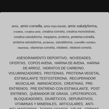
amix-cornella
amix-saludyforma
amix
amix-mas-barato
creatina-cornella
creatina-monohidrato
creatina
creatina-amix
proteina-cornella
creatina-saludyforma
megaplus
proteina
proteina-saludyforma
salud&forma
proteinas
scientiffic-nutrition
vitobest
vitaminas-cornella
vitobest-cornella
vitaminas
ASESORAMIENTO DEPORTIVO
NOVEDADES
OFERTAS
COPOS AVENA
HARINA DE AVENA
HARINA
DE ARROZ
HIDRATOS DE CARBONO
VOLUMINIZADORES
PROTEINAS
PROTEINA VEGETAL
ESTIMULANTE TESTOSTERONA
RECUPERADOR
MUSCULAR
AMINOÁCIDOS
CREATINAS
PRE-
ENTRENOS
PRE ENTRENO CON ESTIMULANTE
POST
ENTRENO
QUEMADOR DE GRASA
LIPOTROPICOS
BLOQUEADORES
DIURÉTICOS
DEPURATIVOS
VITAMINAS Y MINERALES
ARTICULARES
ANTI-
INFLAMATORIOS
ÁCIDOS GRASOS
GELES
CREMAS