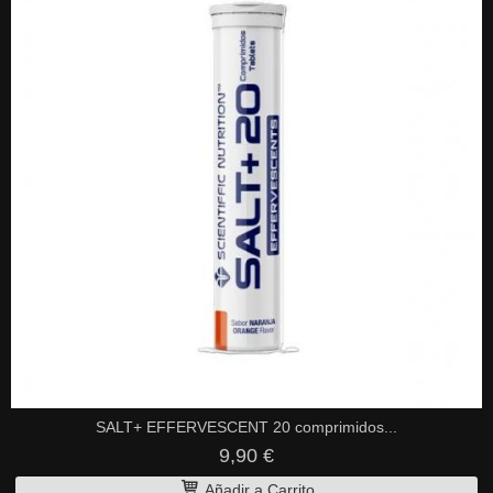
SALT+ EFFERVESCENT 20 comprimidos...
9,90 €
Añadir a Carrito