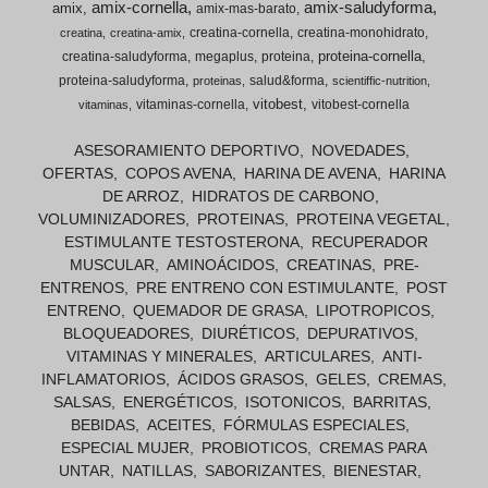
amix-cornella
amix-saludyforma
amix
amix-mas-barato
creatina-cornella
creatina-monohidrato
creatina
creatina-amix
proteina-cornella
creatina-saludyforma
megaplus
proteina
proteina-saludyforma
salud&forma
proteinas
scientiffic-nutrition
vitobest
vitaminas-cornella
vitobest-cornella
vitaminas
ASESORAMIENTO DEPORTIVO
NOVEDADES
OFERTAS
COPOS AVENA
HARINA DE AVENA
HARINA
DE ARROZ
HIDRATOS DE CARBONO
VOLUMINIZADORES
PROTEINAS
PROTEINA VEGETAL
ESTIMULANTE TESTOSTERONA
RECUPERADOR
MUSCULAR
AMINOÁCIDOS
CREATINAS
PRE-
ENTRENOS
PRE ENTRENO CON ESTIMULANTE
POST
ENTRENO
QUEMADOR DE GRASA
LIPOTROPICOS
BLOQUEADORES
DIURÉTICOS
DEPURATIVOS
VITAMINAS Y MINERALES
ARTICULARES
ANTI-
INFLAMATORIOS
ÁCIDOS GRASOS
GELES
CREMAS
SALSAS
ENERGÉTICOS
ISOTONICOS
BARRITAS
BEBIDAS
ACEITES
FÓRMULAS ESPECIALES
ESPECIAL MUJER
PROBIOTICOS
CREMAS PARA
UNTAR
NATILLAS
SABORIZANTES
BIENESTAR