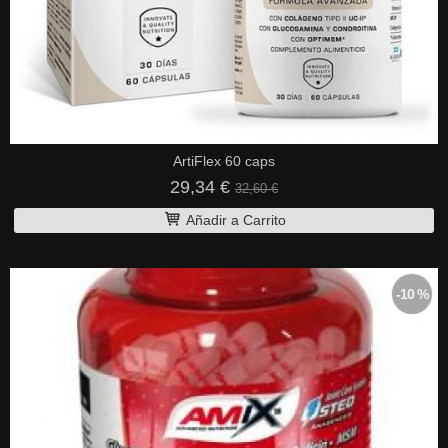
ArtiFlex 60 caps
29,34 €
32,60 €
Añadir a Carrito
-10 %