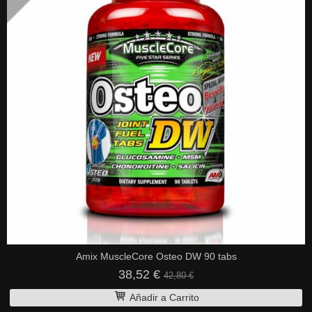
Amix MuscleCore Osteo DW 90 tabs
38,52 €
42,80 €
Añadir a Carrito