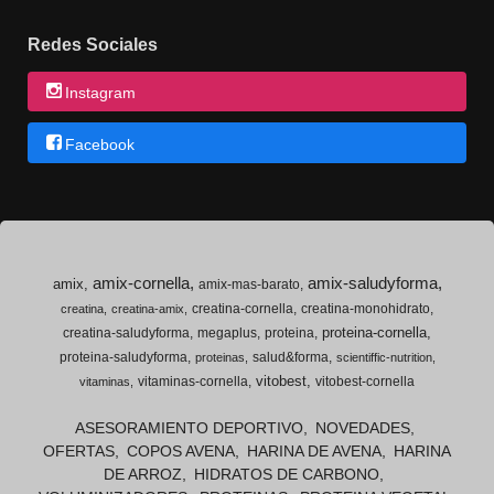
Redes Sociales
Instagram
Facebook
amix-cornella
amix-saludyforma
amix
amix-mas-barato
creatina-cornella
creatina-monohidrato
creatina
creatina-amix
proteina-cornella
creatina-saludyforma
megaplus
proteina
proteina-saludyforma
salud&forma
proteinas
scientiffic-nutrition
vitobest
vitaminas-cornella
vitobest-cornella
vitaminas
ASESORAMIENTO DEPORTIVO
NOVEDADES
OFERTAS
COPOS AVENA
HARINA DE AVENA
HARINA
DE ARROZ
HIDRATOS DE CARBONO