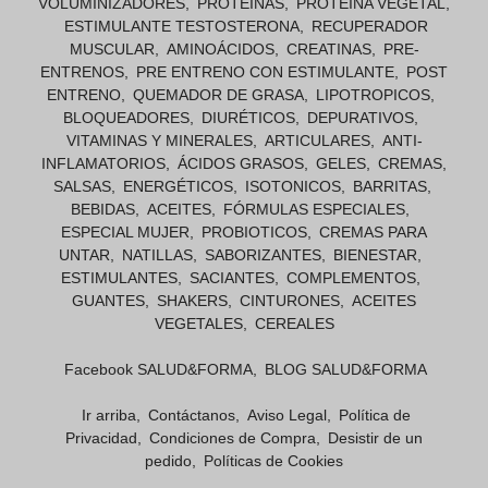
VOLUMINIZADORES
PROTEINAS
PROTEINA VEGETAL
ESTIMULANTE TESTOSTERONA
RECUPERADOR
MUSCULAR
AMINOÁCIDOS
CREATINAS
PRE-
ENTRENOS
PRE ENTRENO CON ESTIMULANTE
POST
ENTRENO
QUEMADOR DE GRASA
LIPOTROPICOS
BLOQUEADORES
DIURÉTICOS
DEPURATIVOS
VITAMINAS Y MINERALES
ARTICULARES
ANTI-
INFLAMATORIOS
ÁCIDOS GRASOS
GELES
CREMAS
SALSAS
ENERGÉTICOS
ISOTONICOS
BARRITAS
BEBIDAS
ACEITES
FÓRMULAS ESPECIALES
ESPECIAL MUJER
PROBIOTICOS
CREMAS PARA
UNTAR
NATILLAS
SABORIZANTES
BIENESTAR
ESTIMULANTES
SACIANTES
COMPLEMENTOS
GUANTES
SHAKERS
CINTURONES
ACEITES
VEGETALES
CEREALES
Facebook SALUD&FORMA
BLOG SALUD&FORMA
Ir arriba
Contáctanos
Aviso Legal
Política de
Privacidad
Condiciones de Compra
Desistir de un
pedido
Políticas de Cookies