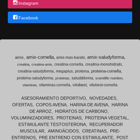
Instagram
Facebook
amix-cornella
amix-saludyforma
amix
amix-mas-barato
creatina-cornella
creatina-monohidrato
creatina
creatina-amix
proteina-cornella
creatina-saludyforma
megaplus
proteina
proteina-saludyforma
salud&forma
proteinas
scientiffic-nutrition
vitobest
vitaminas-cornella
vitobest-cornella
vitaminas
ASESORAMIENTO DEPORTIVO
NOVEDADES
OFERTAS
COPOS AVENA
HARINA DE AVENA
HARINA
DE ARROZ
HIDRATOS DE CARBONO
VOLUMINIZADORES
PROTEINAS
PROTEINA VEGETAL
ESTIMULANTE TESTOSTERONA
RECUPERADOR
MUSCULAR
AMINOÁCIDOS
CREATINAS
PRE-
ENTRENOS
PRE ENTRENO CON ESTIMULANTE
POST