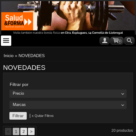
0
Inicio
»
NOVEDADES
NOVEDADES
Filtrar por
Precio
Marcas
|
x Quitar Filtros
20 productos
<
1
2
>