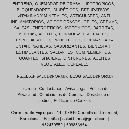
ENTRENO
QUEMADOR DE GRASA
LIPOTROPICOS
BLOQUEADORES
DIURÉTICOS
DEPURATIVOS
VITAMINAS Y MINERALES
ARTICULARES
ANTI-
INFLAMATORIOS
ÁCIDOS GRASOS
GELES
CREMAS
SALSAS
ENERGÉTICOS
ISOTONICOS
BARRITAS
BEBIDAS
ACEITES
FÓRMULAS ESPECIALES
ESPECIAL MUJER
PROBIOTICOS
CREMAS PARA
UNTAR
NATILLAS
SABORIZANTES
BIENESTAR
ESTIMULANTES
SACIANTES
COMPLEMENTOS
GUANTES
SHAKERS
CINTURONES
ACEITES
VEGETALES
CEREALES
Facebook SALUD&FORMA
BLOG SALUD&FORMA
Ir arriba
Contáctanos
Aviso Legal
Política de
Privacidad
Condiciones de Compra
Desistir de un
pedido
Políticas de Cookies
Carretera de Esplugues, 14 - 08940 Cornella de Llobregat,
Barcelona - (España) | saludiforma@gmail.com |
932479559
|
609883964