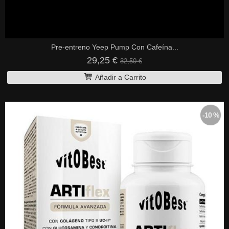
Pre-entreno Yeep Pump Con Cafeína...
29,25 €
32,50 €
Añadir a Carrito
-10 %