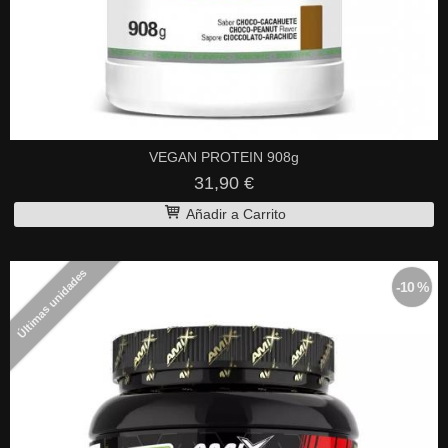
VEGAN PROTEIN 908g
31,90 €
Añadir a Carrito
Últimas unidades
-10 %