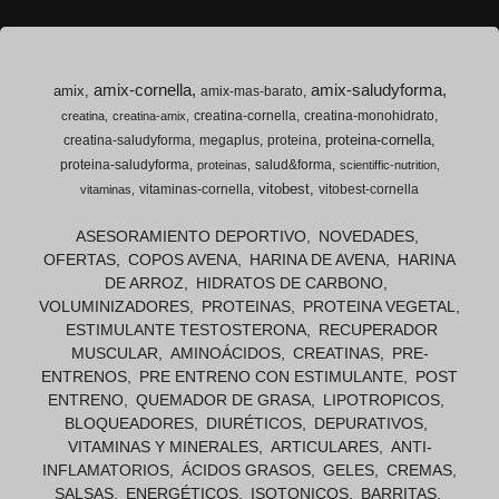
amix-cornella
amix-saludyforma
amix
amix-mas-barato
creatina-cornella
creatina-monohidrato
creatina
creatina-amix
proteina-cornella
creatina-saludyforma
megaplus
proteina
proteina-saludyforma
salud&forma
proteinas
scientiffic-nutrition
vitobest
vitaminas-cornella
vitobest-cornella
vitaminas
ASESORAMIENTO DEPORTIVO
NOVEDADES
OFERTAS
COPOS AVENA
HARINA DE AVENA
HARINA
DE ARROZ
HIDRATOS DE CARBONO
VOLUMINIZADORES
PROTEINAS
PROTEINA VEGETAL
ESTIMULANTE TESTOSTERONA
RECUPERADOR
MUSCULAR
AMINOÁCIDOS
CREATINAS
PRE-
ENTRENOS
PRE ENTRENO CON ESTIMULANTE
POST
ENTRENO
QUEMADOR DE GRASA
LIPOTROPICOS
BLOQUEADORES
DIURÉTICOS
DEPURATIVOS
VITAMINAS Y MINERALES
ARTICULARES
ANTI-
INFLAMATORIOS
ÁCIDOS GRASOS
GELES
CREMAS
SALSAS
ENERGÉTICOS
ISOTONICOS
BARRITAS