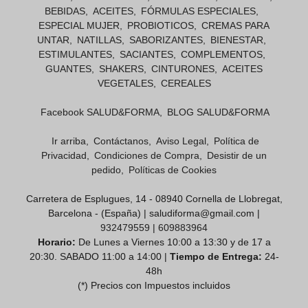
BEBIDAS
ACEITES
FÓRMULAS ESPECIALES
ESPECIAL MUJER
PROBIOTICOS
CREMAS PARA
UNTAR
NATILLAS
SABORIZANTES
BIENESTAR
ESTIMULANTES
SACIANTES
COMPLEMENTOS
GUANTES
SHAKERS
CINTURONES
ACEITES
VEGETALES
CEREALES
Facebook SALUD&FORMA
BLOG SALUD&FORMA
Ir arriba
Contáctanos
Aviso Legal
Política de
Privacidad
Condiciones de Compra
Desistir de un
pedido
Políticas de Cookies
Carretera de Esplugues, 14 - 08940 Cornella de Llobregat,
Barcelona - (España) | saludiforma@gmail.com |
932479559
|
609883964
Horario:
De Lunes a Viernes 10:00 a 13:30 y de 17 a
20:30. SABADO 11:00 a 14:00 |
Tiempo de Entrega:
24-
48h
(*) Precios con Impuestos incluidos