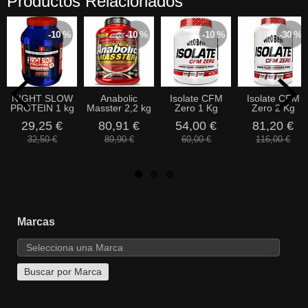
Productos Relacionados
-10 %
-10 %
-10 %
-30 %
NIGHT SLOW
Anabolic
Isolate CFM
Isolate CFM
PROTEIN 1 kg
Masster 2,2 kg
Zero 1 Kg
Zero 2 Kg
29,25 €
80,91 €
54,00 €
81,20 €
32,50 €
89,90 €
60,00 €
116,00 €
Marcas