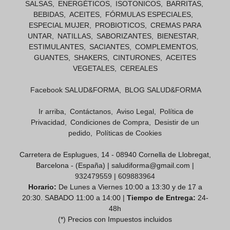
SALSAS
ENERGÉTICOS
ISOTONICOS
BARRITAS
BEBIDAS
ACEITES
FÓRMULAS ESPECIALES
ESPECIAL MUJER
PROBIOTICOS
CREMAS PARA
UNTAR
NATILLAS
SABORIZANTES
BIENESTAR
ESTIMULANTES
SACIANTES
COMPLEMENTOS
GUANTES
SHAKERS
CINTURONES
ACEITES
VEGETALES
CEREALES
Facebook SALUD&FORMA
BLOG SALUD&FORMA
Ir arriba
Contáctanos
Aviso Legal
Política de
Privacidad
Condiciones de Compra
Desistir de un
pedido
Políticas de Cookies
Carretera de Esplugues, 14 - 08940 Cornella de Llobregat,
Barcelona - (España) | saludiforma@gmail.com |
932479559
|
609883964
Horario:
De Lunes a Viernes 10:00 a 13:30 y de 17 a
20:30. SABADO 11:00 a 14:00 |
Tiempo de Entrega:
24-
48h
(*) Precios con Impuestos incluidos