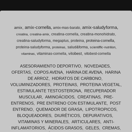
amix-cornella
amix-saludyforma
amix
amix-mas-barato
creatina-cornella
creatina-monohidrato
creatina
creatina-amix
proteina-cornella
creatina-saludyforma
megaplus
proteina
proteina-saludyforma
salud&forma
proteinas
scientiffic-nutrition
vitobest
vitaminas-cornella
vitobest-cornella
vitaminas
ASESORAMIENTO DEPORTIVO
NOVEDADES
OFERTAS
COPOS AVENA
HARINA DE AVENA
HARINA
DE ARROZ
HIDRATOS DE CARBONO
VOLUMINIZADORES
PROTEINAS
PROTEINA VEGETAL
ESTIMULANTE TESTOSTERONA
RECUPERADOR
MUSCULAR
AMINOÁCIDOS
CREATINAS
PRE-
ENTRENOS
PRE ENTRENO CON ESTIMULANTE
POST
ENTRENO
QUEMADOR DE GRASA
LIPOTROPICOS
BLOQUEADORES
DIURÉTICOS
DEPURATIVOS
VITAMINAS Y MINERALES
ARTICULARES
ANTI-
INFLAMATORIOS
ÁCIDOS GRASOS
GELES
CREMAS