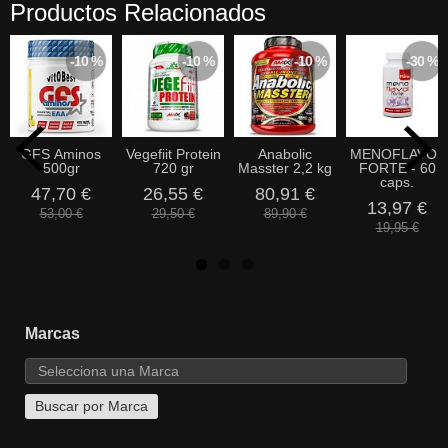
Productos Relacionados
-10 %
-10 %
-10 %
-30 %
GFS Aminos
Vegefiit Protein
Anabolic
MENOFLAVOL
500gr
720 gr
Masster 2,2 kg
FORTE - 60
caps.
47,70 €
26,55 €
80,91 €
13,97 €
53,00 €
29,50 €
89,90 €
19,95 €
Marcas