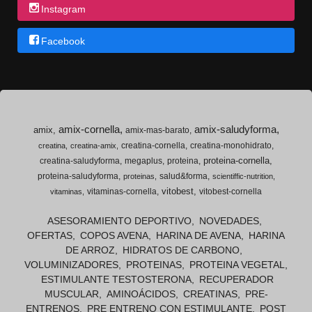
Instagram
Facebook
amix-cornella
amix-saludyforma
amix
amix-mas-barato
creatina-cornella
creatina-monohidrato
creatina
creatina-amix
proteina-cornella
creatina-saludyforma
megaplus
proteina
proteina-saludyforma
salud&forma
proteinas
scientiffic-nutrition
vitobest
vitaminas-cornella
vitobest-cornella
vitaminas
ASESORAMIENTO DEPORTIVO
NOVEDADES
OFERTAS
COPOS AVENA
HARINA DE AVENA
HARINA
DE ARROZ
HIDRATOS DE CARBONO
VOLUMINIZADORES
PROTEINAS
PROTEINA VEGETAL
ESTIMULANTE TESTOSTERONA
RECUPERADOR
MUSCULAR
AMINOÁCIDOS
CREATINAS
PRE-
ENTRENOS
PRE ENTRENO CON ESTIMULANTE
POST