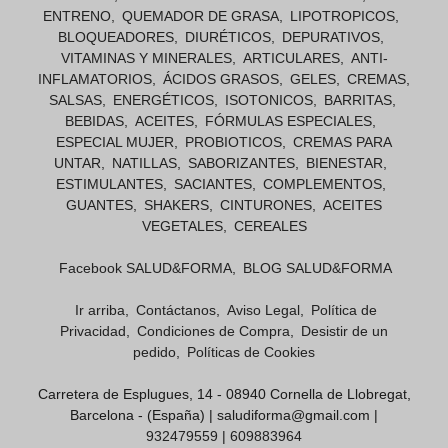
ENTRENO
QUEMADOR DE GRASA
LIPOTROPICOS
BLOQUEADORES
DIURÉTICOS
DEPURATIVOS
VITAMINAS Y MINERALES
ARTICULARES
ANTI-
INFLAMATORIOS
ÁCIDOS GRASOS
GELES
CREMAS
SALSAS
ENERGÉTICOS
ISOTONICOS
BARRITAS
BEBIDAS
ACEITES
FÓRMULAS ESPECIALES
ESPECIAL MUJER
PROBIOTICOS
CREMAS PARA
UNTAR
NATILLAS
SABORIZANTES
BIENESTAR
ESTIMULANTES
SACIANTES
COMPLEMENTOS
GUANTES
SHAKERS
CINTURONES
ACEITES
VEGETALES
CEREALES
Facebook SALUD&FORMA
BLOG SALUD&FORMA
Ir arriba
Contáctanos
Aviso Legal
Política de
Privacidad
Condiciones de Compra
Desistir de un
pedido
Políticas de Cookies
Carretera de Esplugues, 14 - 08940 Cornella de Llobregat,
Barcelona - (España) | saludiforma@gmail.com |
932479559
|
609883964