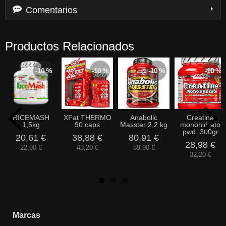
Comentarios
Productos Relacionados
-10 %
-10 %
-10 %
-10 %
RICEMASH
XFat THERMO
Anabolic
Creatina
1,5kg
90 caps
Masster 2,2 kg
monohidrato
pwd. 300gr
20,61 €
38,88 €
80,91 €
28,98 €
22,90 €
43,20 €
89,90 €
32,20 €
Marcas