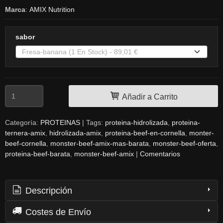
Marca
:
AMIX Nutrition
sabor
Añadir a Carrito
Categoría:
PROTEINAS
|
Tags:
proteina-hidrolizada
proteina-
ternera-amix
hidrolizada-amix
proteina-beef-en-cornella
monter-
beef-cornella
monster-beef-amix-mas-barata
monster-beef-oferta
proteina-beef-barata
monster-beef-amix
|
Comentarios
Descripción
Costes de Envío