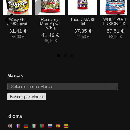
Waxy Go!
Recovery-
Tribu-ZMA 90
WHEY PURE
2000g pwd.
Max™ pwd
tbl
FUSION 1 Kg
575g
31,41 €
37,35 €
57,51 €
41,49 €
34,90 €
41,50 €
63,90 €
46,10 €
Marcas
Idioma