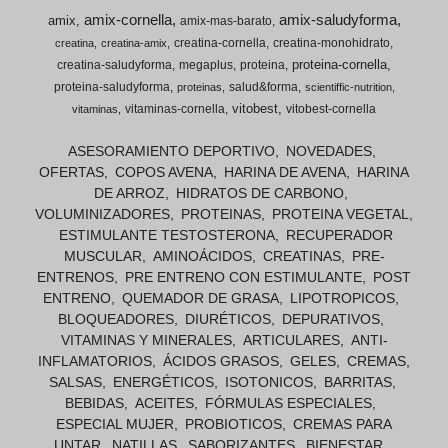
amix-cornella
amix-saludyforma
amix
amix-mas-barato
creatina-cornella
creatina-monohidrato
creatina
creatina-amix
proteina-cornella
creatina-saludyforma
megaplus
proteina
proteina-saludyforma
salud&forma
proteinas
scientiffic-nutrition
vitobest
vitaminas-cornella
vitobest-cornella
vitaminas
ASESORAMIENTO DEPORTIVO
NOVEDADES
OFERTAS
COPOS AVENA
HARINA DE AVENA
HARINA
DE ARROZ
HIDRATOS DE CARBONO
VOLUMINIZADORES
PROTEINAS
PROTEINA VEGETAL
ESTIMULANTE TESTOSTERONA
RECUPERADOR
MUSCULAR
AMINOÁCIDOS
CREATINAS
PRE-
ENTRENOS
PRE ENTRENO CON ESTIMULANTE
POST
ENTRENO
QUEMADOR DE GRASA
LIPOTROPICOS
BLOQUEADORES
DIURÉTICOS
DEPURATIVOS
VITAMINAS Y MINERALES
ARTICULARES
ANTI-
INFLAMATORIOS
ÁCIDOS GRASOS
GELES
CREMAS
SALSAS
ENERGÉTICOS
ISOTONICOS
BARRITAS
BEBIDAS
ACEITES
FÓRMULAS ESPECIALES
ESPECIAL MUJER
PROBIOTICOS
CREMAS PARA
UNTAR
NATILLAS
SABORIZANTES
BIENESTAR