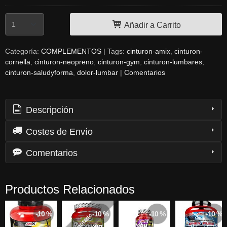
Añadir a Carrito
Categoría:
COMPLEMENTOS
|
Tags:
cinturon-amix
cinturon-
cornella
cinturon-neopreno
cinturon-gym
cinturon-lumbares
cinturon-saludyforma
dolor-lumbar
|
Comentarios
Descripción
Costes de Envío
Comentarios
Productos Relacionados
-10 %
-10 %
-10 %
-10 %
Agotado