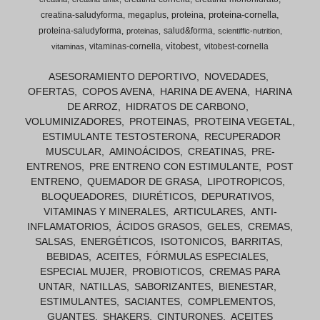
proteina-cornella
creatina-saludyforma
megaplus
proteina
proteina-saludyforma
salud&forma
proteinas
scientiffic-nutrition
vitobest
vitaminas-cornella
vitobest-cornella
vitaminas
ASESORAMIENTO DEPORTIVO
NOVEDADES
OFERTAS
COPOS AVENA
HARINA DE AVENA
HARINA
DE ARROZ
HIDRATOS DE CARBONO
VOLUMINIZADORES
PROTEINAS
PROTEINA VEGETAL
ESTIMULANTE TESTOSTERONA
RECUPERADOR
MUSCULAR
AMINOÁCIDOS
CREATINAS
PRE-
ENTRENOS
PRE ENTRENO CON ESTIMULANTE
POST
ENTRENO
QUEMADOR DE GRASA
LIPOTROPICOS
BLOQUEADORES
DIURÉTICOS
DEPURATIVOS
VITAMINAS Y MINERALES
ARTICULARES
ANTI-
INFLAMATORIOS
ÁCIDOS GRASOS
GELES
CREMAS
SALSAS
ENERGÉTICOS
ISOTONICOS
BARRITAS
BEBIDAS
ACEITES
FÓRMULAS ESPECIALES
ESPECIAL MUJER
PROBIOTICOS
CREMAS PARA
UNTAR
NATILLAS
SABORIZANTES
BIENESTAR
ESTIMULANTES
SACIANTES
COMPLEMENTOS
GUANTES
SHAKERS
CINTURONES
ACEITES