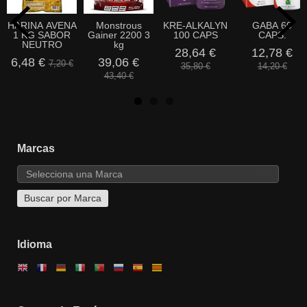
HARINA AVENA
Monstrous
KRE-ALKALYN
GABA 60
1 KG SABOR
Gainer 2200 3
100 CAPS
CAPS.
NEUTRO
kg
28,64 €
12,78 €
6,48 €
39,06 €
7,20 €
35,80 €
14,20 €
43,40 €
Marcas
Idioma