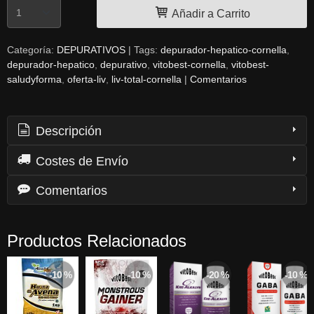
Añadir a Carrito
Categoría:
DEPURATIVOS
|
Tags:
depurador-hepatico-cornella
depurador-hepatico
depurativo
vitobest-cornella
vitobest-
saludyforma
oferta-liv
liv-total-cornella
|
Comentarios
Descripción
Costes de Envío
Comentarios
Productos Relacionados
-10 %
-10 %
-20 %
-10 %