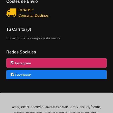
Costes de Envío
GRATIS *
Consultar Destinos
Tu Carrito (0)
El carrito de la compra está vacío
Redes Sociales
Instagram
Facebook
amix-cornella
amix-saludyforma
amix
amix-mas-barato
creatina-cornella
creatina-monohidrato
creatina
creatina-amix