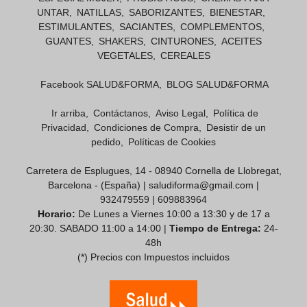
UNTAR
NATILLAS
SABORIZANTES
BIENESTAR
ESTIMULANTES
SACIANTES
COMPLEMENTOS
GUANTES
SHAKERS
CINTURONES
ACEITES
VEGETALES
CEREALES
Facebook SALUD&FORMA
BLOG SALUD&FORMA
Ir arriba
Contáctanos
Aviso Legal
Política de
Privacidad
Condiciones de Compra
Desistir de un
pedido
Políticas de Cookies
Carretera de Esplugues, 14 - 08940 Cornella de Llobregat,
Barcelona - (España) | saludiforma@gmail.com |
932479559
|
609883964
Horario:
De Lunes a Viernes 10:00 a 13:30 y de 17 a
20:30. SABADO 11:00 a 14:00 |
Tiempo de Entrega:
24-
48h
(*) Precios con Impuestos incluidos