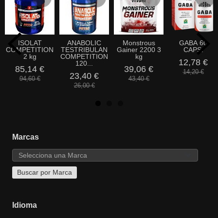
ISOLAT
ANABOLIC
Monstrous
GABA 60
COMPETITION
TESTRIBULAN
Gainer 2200 3
CAPS.
2 kg
COMPETITION
kg
12,78 €
120...
85,14 €
39,06 €
14,20 €
23,40 €
94,60 €
43,40 €
26,00 €
Marcas
Idioma