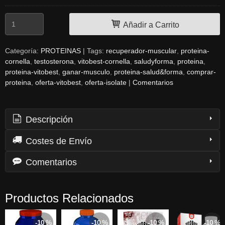
Añadir a Carrito
Categoría:
PROTEINAS
|
Tags:
recuperador-muscular
proteina-
cornella
testosterona
vitobest-cornella
saludyforma
proteina
proteina-vitobest
ganar-musculo
proteina-salud&forma
comprar-
proteina
oferta-vitobest
oferta-isolate
|
Comentarios
Descripción
Costes de Envío
Comentarios
Productos Relacionados
-10 %
-10 %
-10 %
-10 %