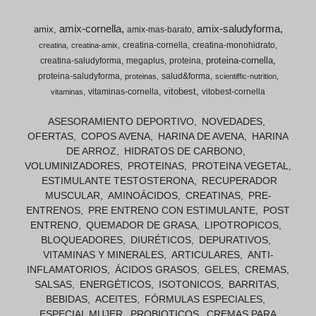
amix-cornella
amix-saludyforma
amix
amix-mas-barato
creatina-cornella
creatina-monohidrato
creatina
creatina-amix
proteina-cornella
creatina-saludyforma
megaplus
proteina
proteina-saludyforma
salud&forma
proteinas
scientiffic-nutrition
vitobest
vitaminas-cornella
vitobest-cornella
vitaminas
ASESORAMIENTO DEPORTIVO
NOVEDADES
OFERTAS
COPOS AVENA
HARINA DE AVENA
HARINA
DE ARROZ
HIDRATOS DE CARBONO
VOLUMINIZADORES
PROTEINAS
PROTEINA VEGETAL
ESTIMULANTE TESTOSTERONA
RECUPERADOR
MUSCULAR
AMINOÁCIDOS
CREATINAS
PRE-
ENTRENOS
PRE ENTRENO CON ESTIMULANTE
POST
ENTRENO
QUEMADOR DE GRASA
LIPOTROPICOS
BLOQUEADORES
DIURÉTICOS
DEPURATIVOS
VITAMINAS Y MINERALES
ARTICULARES
ANTI-
INFLAMATORIOS
ÁCIDOS GRASOS
GELES
CREMAS
SALSAS
ENERGÉTICOS
ISOTONICOS
BARRITAS
BEBIDAS
ACEITES
FÓRMULAS ESPECIALES
ESPECIAL MUJER
PROBIOTICOS
CREMAS PARA